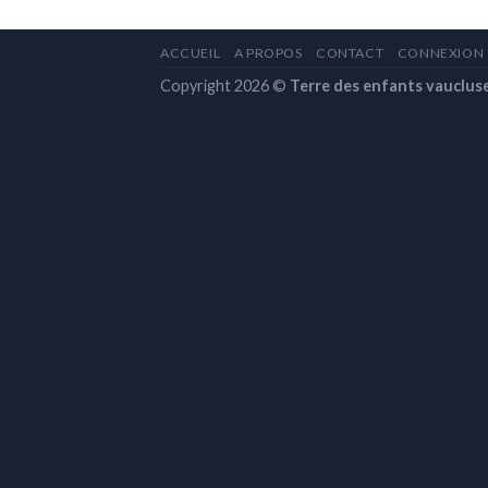
ACCUEIL
A PROPOS
CONTACT
CONNEXION
Copyright 2026 ©
Terre des enfants vauclus