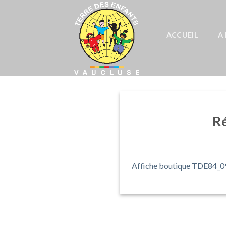
Skip
to
content
ACCUEIL
A
Ré
Affiche boutique TDE84_09.